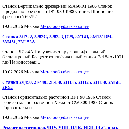
Станок Вертикально-фрезерный 65А60Ф1 1986 Станок
Продольно-фрезерный ГФ1080 1988 Станок Шпоночно-
фрезерный 692Р-1 ...
19.02.2026
Москва
Металообрабатывающее
Станки 3Л722, 3283С, 3283, 3Д725, 3У143, 3М131ВМ,
3М451, 3М153А
Станок 3Е184А Полуавтомат круглошлифовальный
бесцентровый Бесцентрошлифовальный станок 3е184А-1991
г.в;(На консервац...
19.02.2026
Москва
Металообрабатывающее
Станки 2Д450, 2Е440, 2Е450, 2Н135, 2Н125, 2Н150, 2М58,
2К52
Станок Горизонтально-расточной BFT-90 1986 Станок
горизонтально расточной Хеккерт CW-800 1987 Станок
Горизонтально...
19.02.2026
Москва
Металообрабатывающее
Ремонт частотников,ЧПУ, УПП, ПЛК, ИБП, PLC, плат,