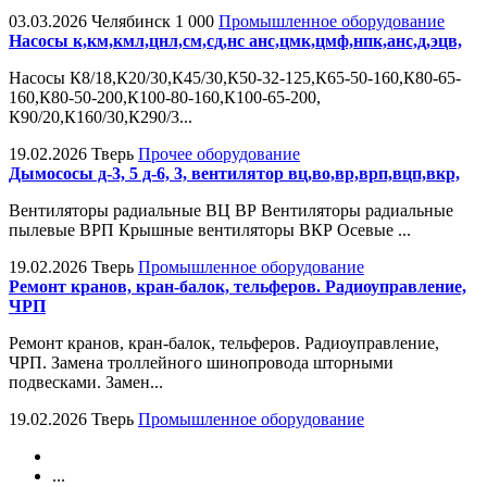
03.03.2026
Челябинск
1 000
Промышленное оборудование
Насосы к,км,кмл,цнл,см,сд,нс анс,цмк,цмф,нпк,анс,д,эцв,
Насосы К8/18,К20/30,К45/30,К50-32-125,К65-50-160,К80-65-
160,К80-50-200,К100-80-160,К100-65-200,
К90/20,К160/30,К290/3...
19.02.2026
Тверь
Прочее оборудование
Дымососы д-3, 5 д-6, 3, вентилятор вц,во,вр,врп,вцп,вкр,
Вентиляторы радиальные ВЦ ВР Вентиляторы радиальные
пылевые ВРП Крышные вентиляторы ВКР Осевые ...
19.02.2026
Тверь
Промышленное оборудование
Ремонт кранов, кран-балок, тельферов. Радиоуправление,
ЧРП
Ремонт кранов, кран-балок, тельферов. Радиоуправление,
ЧРП. Замена троллейного шинопровода шторными
подвесками. Замен...
19.02.2026
Тверь
Промышленное оборудование
...