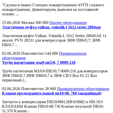
"Скупка и вывоз Станции пожаротушения АУГП газового
пожаротушения. Демонтируем, вывезем на постоянной
основе: ...
25.06.2026
Москва
500 000
Прочее оборудование
Эластичная муфта vulkan. vulastik-l 1612 series 2804sae
Эластичная муфта Vulkan. Vulastik-L 1612 Series 2804SAE 11
аналог PVN 28331 для компрессоров ЗИФ ПВ6/0,7; ЗИФ
ПВ/0,7 ...
02.06.2026
Повсеместно
144 000
Промышленное
оборудование
Труба нагнетания мза9-пв5/0, 7 0009-210
Труба нагнетания МЗА9-ПВ5/0,7 0009-210 для компрессоров
ЗИФ ПВ6/0,7,ЗИФ ПВ8/0,7 и ЗИФ СВЭ Вал 01-22 Вал
первичный (...
02.06.2026
Повсеместно
28 900
Промышленное оборудование
Клапан предохранительный пв10-08. 760 (аварийный)
Запчасти к компрессорам ПВ10/8М1,НВ10/8М2 и НВ-10Э
КЛАПАНЫ Клапан ПВ10-08.730 Клапан впускной ПВ10-
11.370 Клапан...