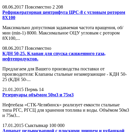
08.06.2017
Повсеместно
2 208
Рефрижераторная центрифуга ЦРС-8 с угловым ротором
8Х100
Максимально допустимая задаваемая частота вращения, об/
мин (min-1) 8000. Максимальное ОЦУ угловым с ротором
8Х100,...
08.06.2017
Повсеместно
КДН 50-25. Клапан для спуска сжиженного газа,
нефтепродуктов.
Предлагаем для Вашего производства поставки от
производителя: Клапаны стальные незамерзающие - КДН 50-
25 (КДН 50-...
21.01.2015
Пермь
14
Резервуары объёмом 50м3 и 75м3
Нефтебаза «СТК-Челябинск» реализует емкости стальные
типа РГС, РГСЦ для хранения топлива и воды. Объёмом 50м3
и 75м3...
17.01.2015
Сыктывкар
100 000
Аппарат цельносварной с плоскими днищем и рубашкой