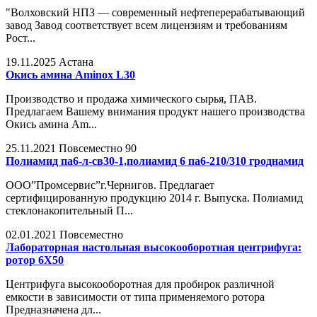
"Волховский НПЗ — современный нефтеперерабатывающий
завод Завод соответствует всем лицензиям и требованиям
Рост...
19.11.2025
Астана
Окись амина Aminox L30
Производство и продажа химического сырья, ПАВ.
Предлагаем Вашему внимания продукт нашего производства
Окись амина Am...
25.11.2021
Повсеместно
90
Полиамид па6-л-св30-1,полиамид 6 па6-210/310 гроднамид
ООО”Промсервис”г.Чернигов. Предлагает
сертифицированную продукцию 2014 г. Выпуска. Полиамид
стеклонакопительный П...
02.01.2021
Повсеместно
Лабораторная настольная высокооборотная центрифуга:
ротор 6Х50
Центрифуга высокооборотная для пробирок различной
емкости в зависимости от типа применяемого ротора
Предназначена дл...