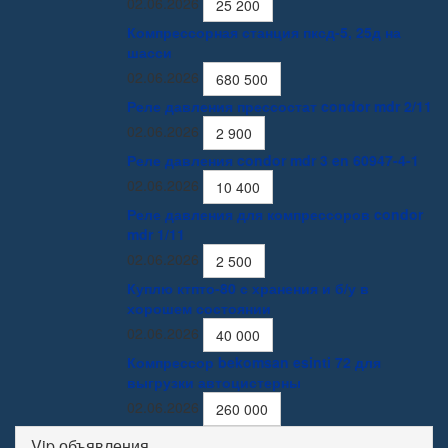
02.06.2026
25 200
Компрессорная станция пксд-5, 25д на
шасси
02.06.2026
680 500
Реле давления прессостат condor mdr 2/11
02.06.2026
2 900
Реле давления condor mdr 3 en 60947-4-1
02.06.2026
10 400
Реле давления для компрессоров condor
mdr 1/11
02.06.2026
2 500
Куплю ктпто-80 с хранения и б/у в
хорошем состоянии
02.06.2026
40 000
Компрессор bekomsan esinti 72 для
выгрузки автоцистерны
02.06.2026
260 000
Vip объявления