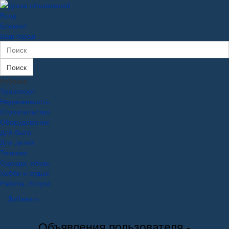
Вход
Блокнот
Ваш город
Поиск
Рубрики
Транспорт
Недвижимость
Строительство
Оборудование
Для быта
Для детей
Техника
Одежда, обувь
Хобби и отдых
Работа, Услуги
Добавить
Объявления пользователя -