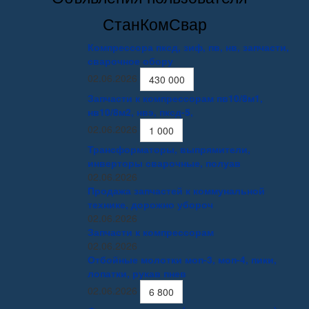
СтанКомСвар
Компрессора пксд, зиф, пв, нв, запчасти,
сварочное обору
02.06.2026
430 000
Запчасти к компрессорам пв10/8м1,
нв10/8м2, нвэ, пксд-5,
02.06.2026
1 000
Трансформаторы, выпрямители,
инверторы сварочные, полуав
02.06.2026
Продажа запчастей к коммунальной
технике, дорожно убороч
02.06.2026
Запчасти к компрессорам
02.06.2026
Отбойные молотки моп-3, моп-4, пики,
лопатки, рукав пнев
02.06.2026
6 800