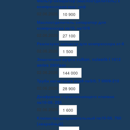
Фильтр-сепаратор (маслоотделитель) к
компрессорам мза: зиф
02.06.2026
10 900
Маслоотделитель сепаратор для
компрессора пв10, нв10/8
02.06.2026
27 100
Реализуем запчасти для компрессора кт-6
02.06.2026
1 500
Эластичная муфта vulkan. vulastik-l 1612
series 2804sae
02.06.2026
144 000
Труба нагнетания мза9-пв5/0, 7 0009-210
02.06.2026
28 900
Диафрагма стравливающего клапана
пв10-08. 255
02.06.2026
1 600
Клапан предохранительный пв10-08. 760
(аварийный)