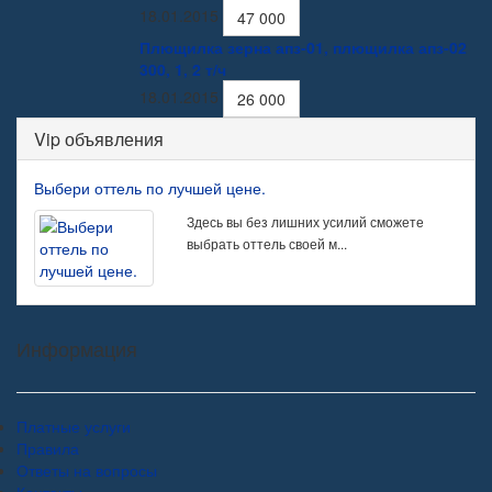
18.01.2015
47 000
Плющилка зерна апз-01, плющилка апз-02
300, 1, 2 т/ч
18.01.2015
26 000
Vip объявления
Выбери оттель по лучшей цене.
Здесь вы без лишних усилий сможете
выбрать оттель своей м...
Информация
Платные услуги
Правила
Ответы на вопросы