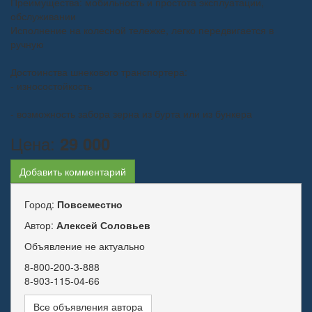
Преимущества: мобильность и простота эксплуатации,
обслуживании
Исполнение на колесной тележке, легко передвигается в
ручную
Достоинства шнекового транспортера:
- износостойкость
- возможность забора зерна из бурта или из бункера
Цена:
29 000
Добавить комментарий
Город:
Повсеместно
Автор:
Алексей Соловьев
Объявление не актуально
8-800-200-3-888
8-903-115-04-66
Все объявления автора