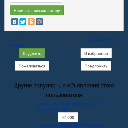
Написать письмо автору
Поисковые теги для данного объявления:
шнек
транспортер
шнековый
Выделить
В избранное
Пожаловаться
Предложить
Другие популярные объявления этого
пользователя
Комбикормовый завод 700 кг 138 т.
гранулятор 500 кг
18.01.2015
47 000
Гранулятор zlsp-230b 370-500 кг/ч