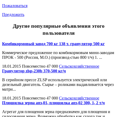
Пожаловаться
Предложить
Другие популярные объявления этого
пользователя
Комбикормовый завод 700 кг 138 т. гранулятор 500 кг
Коммерческое предложение по комбикормовым мини-заводам
ПРОК - 500 (Россия, М.О.) (производ-стью 800 т/ч) 1. ...
18.01.2015
Повсеместно
47 000
Сельскохозяйственное
Гранулятор zlsp-230b 370-500 кг/ч
В серийном прессе ZLSP используется электрический или
дизельный двигатель. Сырье – роликами выдавливается через
матри...
18.01.2015
Повсеместно
47 000
Сельскохозяйственное
Плющилка зерна апз-01, плющилка апз-02 300, 1, 2 т/ч
Агрегат для плющения зерна предназначен для плющения и
силосования зерна. Возможна обработка как сухого так и