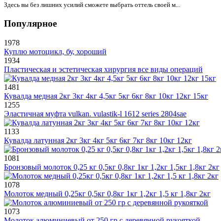
Здесь вы без лишних усилий сможете выбрать оттель своей м...
Популярное
1978
Куплю мотоцикл, бу, хороший
1934
Пластическая и эстетическая хирургия все виды операций
1481
Кувалда медная 2кг 3кг 4кг 4,5кг 5кг 6кг 8кг 10кг 12кг 15кг
1255
Эластичная муфта vulkan. vulastik-l 1612 series 2804sae
1133
Кувалда латунная 2кг 3кг 4кг 5кг 6кг 7кг 8кг 10кг 12кг
1081
Бронзовый молоток 0,25 кг 0,5кг 0,8кг 1кг 1,2кг 1,5кг 1,8кг 2кг
1078
Молоток медный 0,25кг 0,5кг 0,8кг 1кг 1,2кг 1,5 кг 1,8кг 2кг
1073
Молоток алюминиевый от 250 гр с деревянной рукояткой