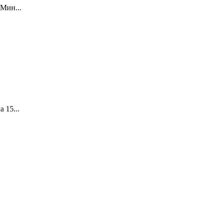
Мин...
 15...