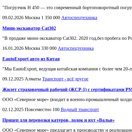
"Погрузчик H 450 — это современный бортоповоротный погрузч
09.02.2026
Москва
1 350 000
Автоспецтехника
Мини-экскаватор Cat302
"В продаже мини-экскаватор Cat302. 2020 год,без пробега по Р
16.01.2026
Москва
330 000
Автоспецтехника
EautoExport авто из Китая
"Мы EautoExport, ведущая китайская компания с более чем 20
09.12.2025
Алматы
Транспорт - всё другое
Жилет страховочный рабочий (ЖСР-1) с сертификатами Р
ООО «Северное море» (входит в военно-промышленный холдин
02.12.2025
Повсеместно
100
Водный транспорт
Прицеп для перевозки катеров, лодок и яхт «Валья»
ООО «Северное море» предлагает к производству и реализации 